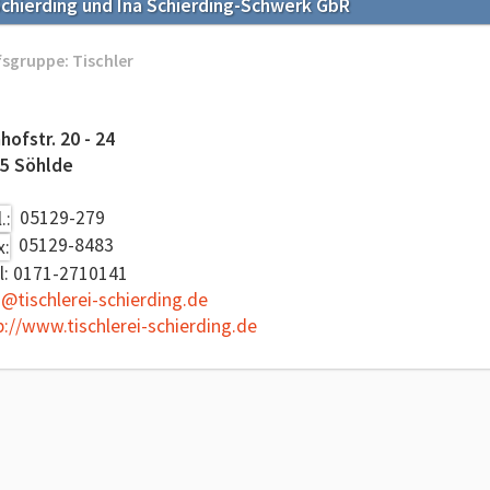
Schierding und Ina Schierding-Schwerk GbR
sgruppe: Tischler
hofstr. 20 - 24
5 Söhlde
05129-279
05129-8483
l: 0171-2710141
o@tischlerei-schierding.de
p://www.tischlerei-schierding.de