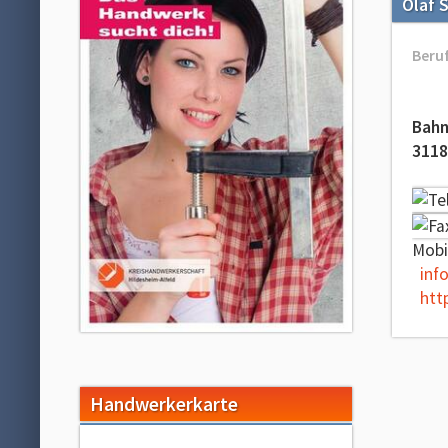
Olaf 
Beruf
Bahn
3118
Mobi
inf
htt
Handwerkerkarte