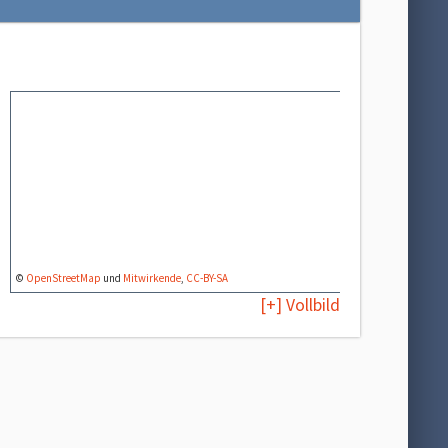
©
OpenStreetMap
und
Mitwirkende
,
CC-BY-SA
[+] Vollbild