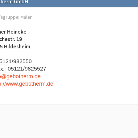
therm GmbH
fsgruppe: Maler
er Heineke
chestr. 19
5 Hildesheim
121/982550
05121/9825527
fo@gebotherm.de
p://www.gebotherm.de