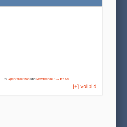
©
OpenStreetMap
und
Mitwirkende
,
CC-BY-SA
[+] Vollbild