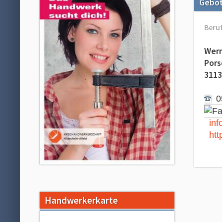
Gebo
Beru
Wern
Pors
3113
05
in
htt
Handwerkerkarte