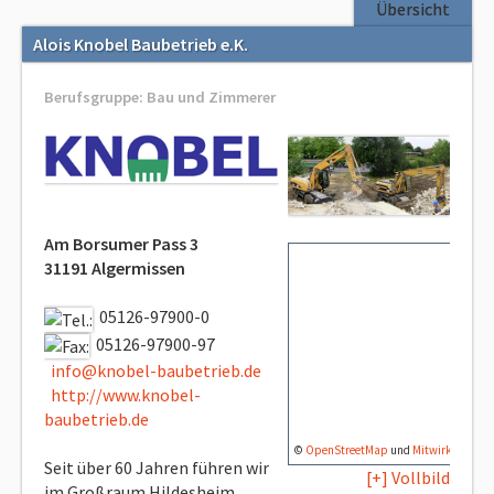
Übersicht
Alois Knobel Baubetrieb e.K.
Berufsgruppe: Bau und Zimmerer
Am Borsumer Pass 3
31191 Algermissen
05126-97900-0
05126-97900-97
info@knobel-baubetrieb.de
http://www.knobel-
baubetrieb.de
©
OpenStreetMap
und
Mitwirkende
,
CC
Seit über 60 Jahren führen wir
[+] Vollbild
im Großraum Hildesheim