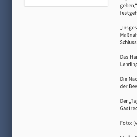
geben,“
festgeh
„Insges
Maßnahm
Schluss
Das Han
Lehrlin
Die Nac
der Bew
Der „Ta
Gastred
Foto: (