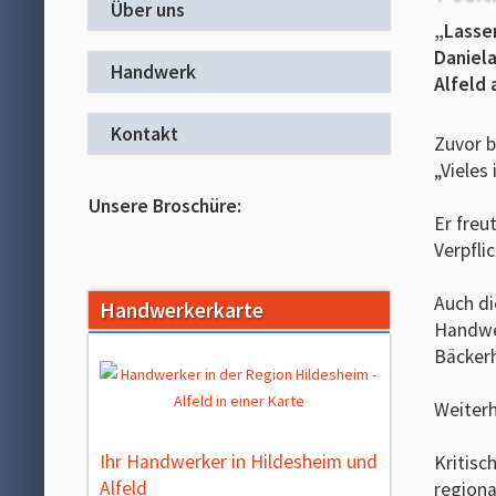
Über uns
„Lassen
Daniel
Handwerk
Alfeld 
Kontakt
Zuvor b
„Vieles
Unsere Broschüre:
Er freu
Verpfli
Auch di
Handwerkerkarte
Handwer
Bäcker
Weiterh
Ihr Handwerker in Hildesheim und
Kritisc
Alfeld
regiona