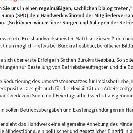
 Sie uns in einen regelmäßigen, sachlichen Dialog trete
a Rump (SPD) dem Handwerk während der Mitgliederversam
an. „So können wir uns über Sorgen und Anliegen der Betri
ewertete Kreishandwerksmeister Matthias Zieseniß den neu
 ist nun möglich – etwa bei Bürokratieabbau, beruflicher Bil
te sich über erste Erfolge in Sachen Bürokratieabbau. So soll
chtungen zur Bestellung von Betriebsbeauftragten und die Bo
e Reduzierung des Umsatzsteuersatzes für Imbissbetriebe,
k positiv. Dies gilt auch für die Flexibilität des Arbeitszeitg
handwerk vom Sonn- und Feiertagsarbeitsverbot ausgenom
in sollen Betriebsübergaben und Existenzgründungen im Ha
her sieht das Handwerk eine allgemeine Anhebung des Minde
le Mindestlöhne, ein politischer und gesetzlicher Eingriff in